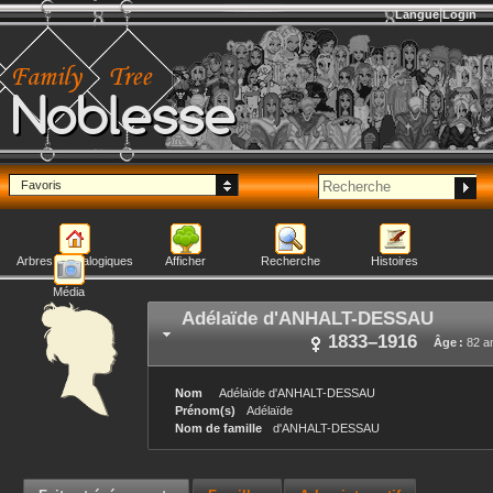
Langue
Login
Noblesse
Favoris
Arbres généalogiques
Afficher
Recherche
Histoires
Média
Adélaïde
d'ANHALT-DESSAU
1833
–
1916
Âge :
82 a
Nom
Adélaïde
d'ANHALT-DESSAU
Prénom(s)
Adélaïde
Nom de famille
d'ANHALT-DESSAU