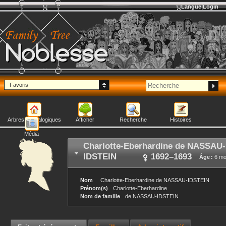
Langue
Login
Noblesse
Favoris
Arbres généalogiques
Afficher
Recherche
Histoires
Média
Charlotte-Eberhardine
de NASSAU-
IDSTEIN
1692
–
1693
Âge :
6 mo
Nom
Charlotte-Eberhardine
de NASSAU-IDSTEIN
Prénom(s)
Charlotte-Eberhardine
Nom de famille
de NASSAU-IDSTEIN