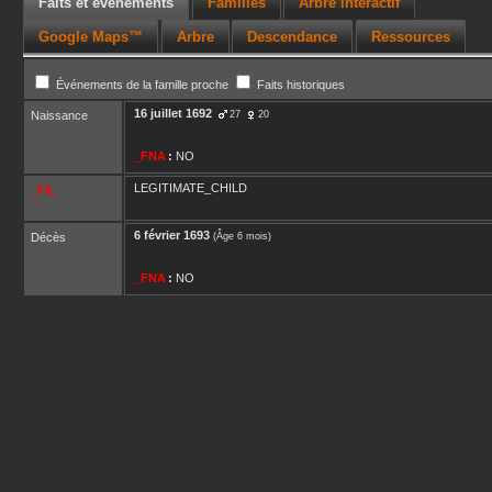
Faits et événements
Familles
Arbre interactif
Google Maps™
Arbre
Descendance
Ressources
Événements de la famille proche
Faits historiques
16 juillet 1692
Naissance
27
20
_FNA
:
NO
LEGITIMATE_CHILD
_FIL
6 février 1693
Décès
(Âge 6 mois)
_FNA
:
NO