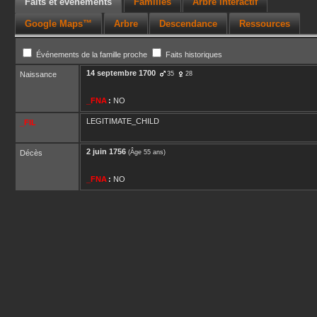
Faits et événements
Familles
Arbre interactif
Google Maps™
Arbre
Descendance
Ressources
Événements de la famille proche
Faits historiques
14 septembre 1700
Naissance
35
28
_FNA
:
NO
LEGITIMATE_CHILD
_FIL
2 juin 1756
Décès
(Âge 55 ans)
_FNA
:
NO