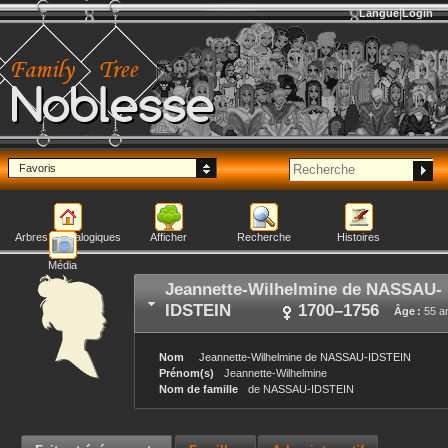
Langue
Login
Noblesse
Favoris
Arbres généalogiques
Afficher
Recherche
Histoires
Média
Jeannette-Wilhelmine
de NASSAU-
IDSTEIN
1700
–
1756
Âge :
55 a
Nom
Jeannette-Wilhelmine
de NASSAU-IDSTEIN
Prénom(s)
Jeannette-Wilhelmine
Nom de famille
de NASSAU-IDSTEIN