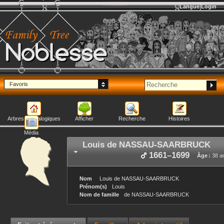
Langue
Login
Noblesse
Favoris
Arbres généalogiques
Afficher
Recherche
Histoires
Média
Louis
de NASSAU-SAARBRUCK
1661
–
1699
Âge :
38 a
Nom
Louis
de NASSAU-SAARBRUCK
Prénom(s)
Louis
Nom de famille
de NASSAU-SAARBRUCK