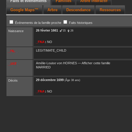
Faits et événements
Familles
Arbre interactif
Google Maps™
Arbre
Descendance
Ressources
Événements de la famille proche
Faits historiques
26 février 1661
Naissance
35
26
_FNA
:
NO
LEGITIMATE_CHILD
_FIL
Amélie-Louise
von HORNES
—
Afficher cette famille
_UST
MARRIED
29 décembre 1699
Décès
(Âge 38 ans)
_FNA
:
NO