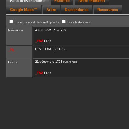
Faits et événements
Familles
Arbre interactif
Google Maps™
Arbre
Descendance
Ressources
Événements de la famille proche
Faits historiques
3 juin 1708
Naissance
24
27
_FNA
:
NO
LEGITIMATE_CHILD
_FIL
21 décembre 1708
Décès
(Âge 6 mois)
_FNA
:
NO