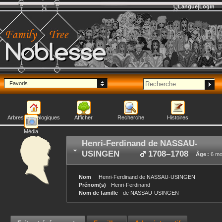
Langue
Login
Noblesse
Favoris
Arbres généalogiques
Afficher
Recherche
Histoires
Média
Henri-Ferdinand
de NASSAU-
USINGEN
1708
–
1708
Âge :
6 mo
Nom
Henri-Ferdinand
de NASSAU-USINGEN
Prénom(s)
Henri-Ferdinand
Nom de famille
de NASSAU-USINGEN