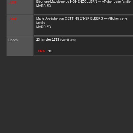
Eléonore-Madeleine
de HOHENZOLLERN
—
Afficher cette famille
_UST
MARRIED
Marie Josèphe
von OETTINGEN-SPIELBERG
—
Afficher cette
_UST
famille
MARRIED
23 janvier 1733
Décès
(Âge 68 ans)
_FNA
:
NO