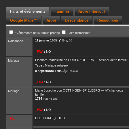
Faits et événements
Familles
Arbre interactif
Google Maps™
Arbre
Descendance
Ressources
Événements de la famille proche
Faits historiques
11 janvier 1665
Naissance
49
30
_FNA
:
NO
Eléonore-Madeleine
de HOHENZOLLERN
—
Afficher cette famille
Mariage
Type :
Mariage religieux
8 septembre 1704
(Âge 39 ans)
_FNA
:
NO
Marie Josèphe
von OETTINGEN-SPIELBERG
—
Afficher cette
Mariage
famille
1714
(Âge 48 ans)
_FNA
:
NO
LEGITIMATE_CHILD
_FIL