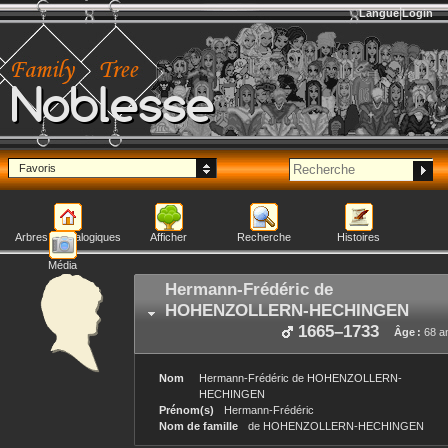
Langue
Login
Noblesse
Favoris
Arbres généalogiques
Afficher
Recherche
Histoires
Média
Hermann-Frédéric
de
HOHENZOLLERN-HECHINGEN
1665
–
1733
Âge :
68 a
Nom
Hermann-Frédéric
de HOHENZOLLERN-
HECHINGEN
Prénom(s)
Hermann-Frédéric
Nom de famille
de HOHENZOLLERN-HECHINGEN