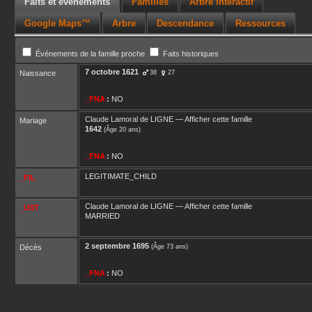
Faits et événements
Familles
Arbre interactif
Google Maps™
Arbre
Descendance
Ressources
Événements de la famille proche
Faits historiques
7 octobre 1621
Naissance
38
27
_FNA
:
NO
Claude Lamoral
de LIGNE
—
Afficher cette famille
Mariage
1642
(Âge 20 ans)
_FNA
:
NO
LEGITIMATE_CHILD
_FIL
Claude Lamoral
de LIGNE
—
Afficher cette famille
_UST
MARRIED
2 septembre 1695
Décès
(Âge 73 ans)
_FNA
:
NO