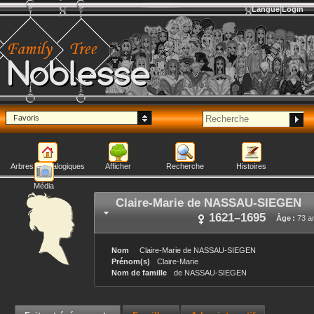
Langue
Login
Noblesse
Favoris
Arbres généalogiques
Afficher
Recherche
Histoires
Média
Claire-Marie
de NASSAU-SIEGEN
1621
–
1695
Âge :
73 a
Nom
Claire-Marie
de NASSAU-SIEGEN
Prénom(s)
Claire-Marie
Nom de famille
de NASSAU-SIEGEN