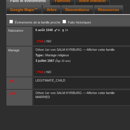
Faits et événements
Familles
Arbre interactif
Google Maps™
Arbre
Descendance
Ressources
Événements de la famille proche
Faits historiques
6 août 1546
Naissance
41
24
_FNA
:
NO
Othon 1er
von SALM-KYRBURG
—
Afficher cette famille
Mariage
Type :
Mariage religieux
3 juillet 1567
(Âge 20 ans)
_FNA
:
NO
LEGITIMATE_CHILD
_FIL
Othon 1er
von SALM-KYRBURG
—
Afficher cette famille
_UST
MARRIED