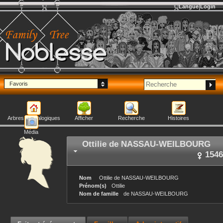
Langue
Login
Noblesse
Favoris
Arbres généalogiques
Afficher
Recherche
Histoires
Média
Ottilie
de NASSAU-WEILBOURG
1546
Nom
Ottilie
de NASSAU-WEILBOURG
Prénom(s)
Ottilie
Nom de famille
de NASSAU-WEILBOURG