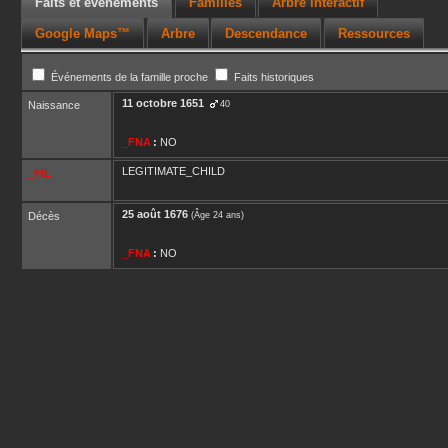
Faits et événements
Familles
Arbre interactif
Google Maps™
Arbre
Descendance
Ressources
Événements de la famille proche
Faits historiques
11 octobre 1651
Naissance
40
_FNA
:
NO
LEGITIMATE_CHILD
_FIL
25 août 1676
Décès
(Âge 24 ans)
_FNA
:
NO