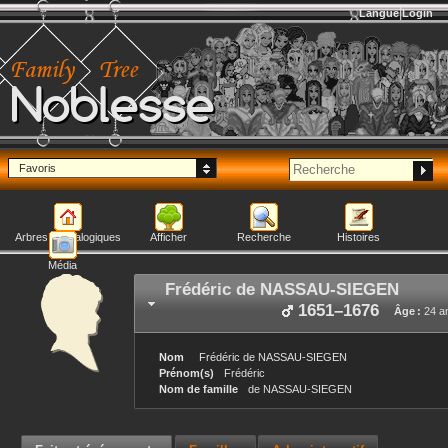
Langue
Login
Noblesse
Favoris
Arbres généalogiques
Afficher
Recherche
Histoires
Média
Frédéric
de NASSAU-SIEGEN
1651
–
1676
Âge :
24 a
Nom
Frédéric
de NASSAU-SIEGEN
Prénom(s)
Frédéric
Nom de famille
de NASSAU-SIEGEN