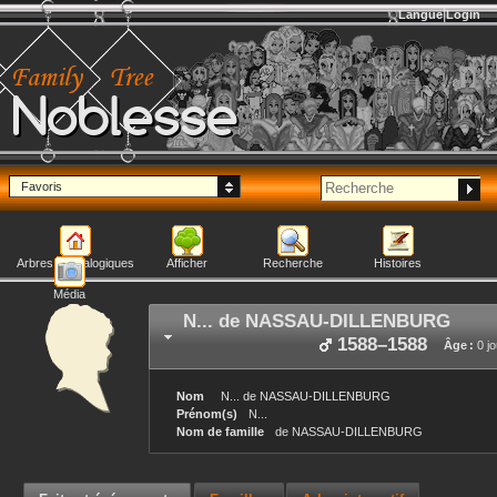
Langue
Login
Noblesse
Favoris
Arbres généalogiques
Afficher
Recherche
Histoires
Média
N...
de NASSAU-DILLENBURG
1588
–
1588
Âge :
0 jo
Nom
N...
de NASSAU-DILLENBURG
Prénom(s)
N...
Nom de famille
de NASSAU-DILLENBURG