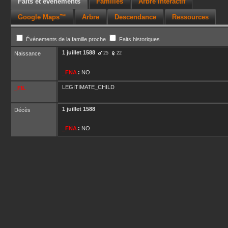
Faits et événements
Familles
Arbre interactif
Google Maps™
Arbre
Descendance
Ressources
Événements de la famille proche
Faits historiques
1 juillet 1588
Naissance
25
22
_FNA
:
NO
LEGITIMATE_CHILD
_FIL
1 juillet 1588
Décès
_FNA
:
NO