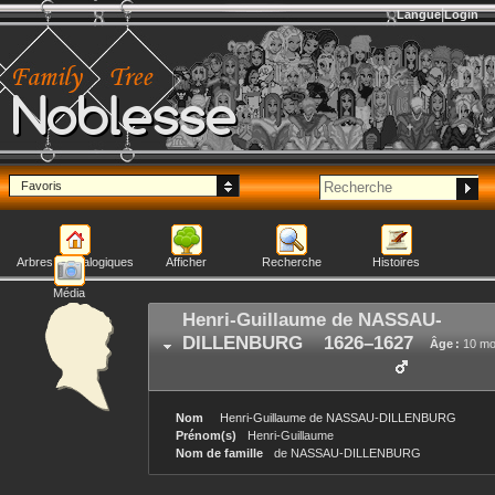
Langue
Login
Noblesse
Favoris
Arbres généalogiques
Afficher
Recherche
Histoires
Média
Henri-Guillaume
de NASSAU-
DILLENBURG
1626
–
1627
Âge :
10 mo
Nom
Henri-Guillaume
de NASSAU-DILLENBURG
Prénom(s)
Henri-Guillaume
Nom de famille
de NASSAU-DILLENBURG