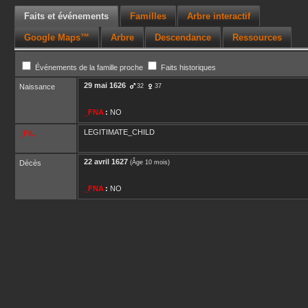
Faits et événements
Familles
Arbre interactif
Google Maps™
Arbre
Descendance
Ressources
Événements de la famille proche
Faits historiques
29 mai 1626
Naissance
32
37
_FNA
:
NO
LEGITIMATE_CHILD
_FIL
22 avril 1627
Décès
(Âge 10 mois)
_FNA
:
NO