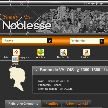
Langue
Login
Noblesse
Favoris
Arbres généalogiques
Afficher
Recherche
Histoires
Média
Bonne
de VALOIS
1360
–
1360
Âge
Nom
Bonne
de VALOIS
Prénom(s)
Bonne
Nom de famille
de VALOIS
Faits et événements
Familles
Arbre interactif