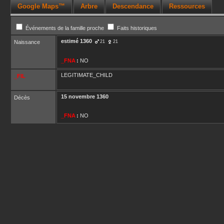
Google Maps™
Arbre
Descendance
Ressources
Événements de la famille proche
Faits historiques
estimé
1360
Naissance
21
21
_FNA
:
NO
LEGITIMATE_CHILD
_FIL
15 novembre 1360
Décès
_FNA
:
NO