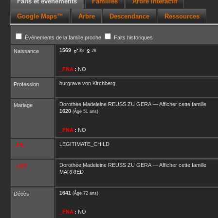
Faits et événements
Familles
Arbre interactif
Google Maps™
Arbre
Descendance
Ressources
Événements de la famille proche
Faits historiques
1569
Naissance
38
28
_FNA
:
NO
burgrave von Kirchberg
Profession
Dorothée Madeleine
REUSS ZU GERA
—
Afficher cette famille
Mariage
1620
(Âge 51 ans)
_FNA
:
NO
LEGITIMATE_CHILD
_FIL
Dorothée Madeleine
REUSS ZU GERA
—
Afficher cette famille
_UST
MARRIED
1641
Décès
(Âge 72 ans)
_FNA
:
NO