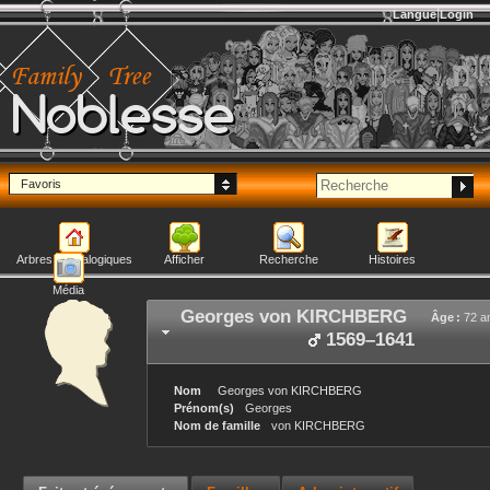
Langue
Login
Noblesse
Favoris
Arbres généalogiques
Afficher
Recherche
Histoires
Média
Georges
von KIRCHBERG
Âge :
72 a
1569
–
1641
Nom
Georges
von KIRCHBERG
Prénom(s)
Georges
Nom de famille
von KIRCHBERG