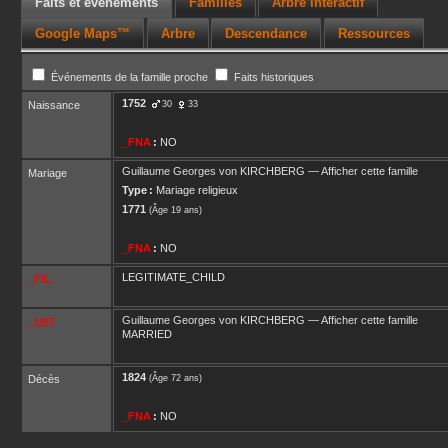
Faits et événements
Familles
Arbre interactif
Google Maps™
Arbre
Descendance
Ressources
Événements de la famille proche
Faits historiques
1752
Naissance
30
33
_FNA
:
NO
Guillaume Georges
von KIRCHBERG
—
Afficher cette famille
Mariage
Type :
Mariage religieux
1771
(Âge 19 ans)
_FNA
:
NO
LEGITIMATE_CHILD
_FIL
Guillaume Georges
von KIRCHBERG
—
Afficher cette famille
_UST
MARRIED
1824
Décès
(Âge 72 ans)
_FNA
:
NO