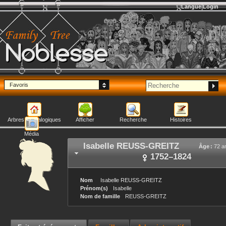
Langue
Login
Noblesse
Favoris
Arbres généalogiques
Afficher
Recherche
Histoires
Média
Isabelle
REUSS-GREITZ
Âge :
72 a
1752
–
1824
Nom
Isabelle
REUSS-GREITZ
Prénom(s)
Isabelle
Nom de famille
REUSS-GREITZ