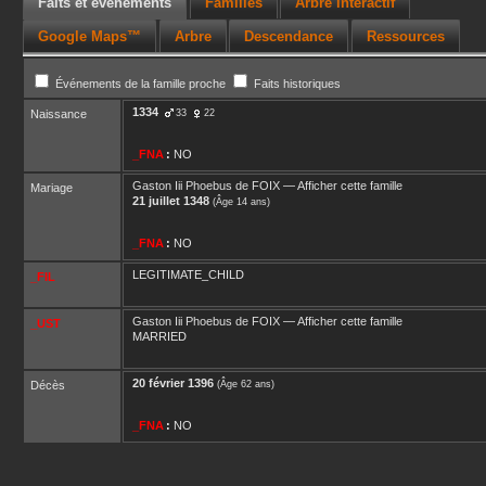
Faits et événements
Familles
Arbre interactif
Google Maps™
Arbre
Descendance
Ressources
Événements de la famille proche
Faits historiques
1334
Naissance
33
22
_FNA
:
NO
Gaston Iii Phoebus
de FOIX
—
Afficher cette famille
Mariage
21 juillet 1348
(Âge 14 ans)
_FNA
:
NO
LEGITIMATE_CHILD
_FIL
Gaston Iii Phoebus
de FOIX
—
Afficher cette famille
_UST
MARRIED
20 février 1396
Décès
(Âge 62 ans)
_FNA
:
NO