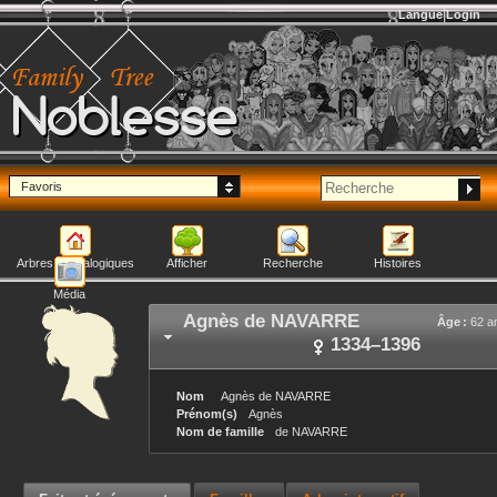
Langue
Login
Noblesse
Favoris
Arbres généalogiques
Afficher
Recherche
Histoires
Média
Agnès
de NAVARRE
Âge :
62 a
1334
–
1396
Nom
Agnès
de NAVARRE
Prénom(s)
Agnès
Nom de famille
de NAVARRE