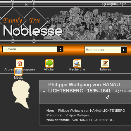
Langue
Login
Noblesse
Favoris
Arbres généalogiques
Afficher
Recherche
Histoires
Média
Philippe Wolfgang
von HANAU-
LICHTENBERG
1595
–
1641
Âge :
46 a
Nom
Philippe Wolfgang
von HANAU-LICHTENBERG
Prénom(s)
Philippe Wolfgang
Nom de famille
von HANAU-LICHTENBERG