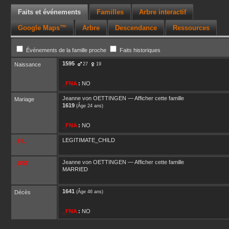
Faits et événements
Familles
Arbre interactif
Google Maps™
Arbre
Descendance
Ressources
Événements de la famille proche
Faits historiques
1595
Naissance
27
19
_FNA
:
NO
Jeanne
von OETTINGEN
—
Afficher cette famille
Mariage
1619
(Âge 24 ans)
_FNA
:
NO
LEGITIMATE_CHILD
_FIL
Jeanne
von OETTINGEN
—
Afficher cette famille
_UST
MARRIED
1641
Décès
(Âge 46 ans)
_FNA
:
NO