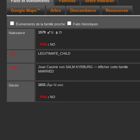
Faits et événements
Familles
Arbre interactif
Google Maps™
Arbre
Descendance
Ressources
Événements de la famille proche
Faits historiques
1579
Naissance
31
25
_FNA
:
NO
LEGITIMATE_CHILD
_FIL
Jean Casimir
von SALM-KYRBURG
—
Afficher cette famille
_UST
MARRIED
1631
Décès
(Âge 52 ans)
_FNA
:
NO