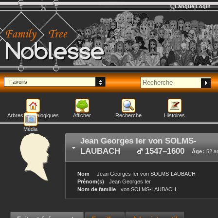
Langue
Login
Noblesse
Favoris
Arbres généalogiques
Afficher
Recherche
Histoires
Média
Jean Georges Ier
von SOLMS-
LAUBACH
1547
–
1600
Âge :
52 a
Nom
Jean Georges Ier
von SOLMS-LAUBACH
Prénom(s)
Jean Georges Ier
Nom de famille
von SOLMS-LAUBACH