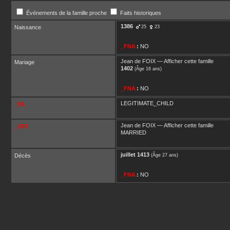
Événements de la famille proche
Faits historiques
1386
Naissance
25
23
_FNA
:
NO
Jean
de FOIX
—
Afficher cette famille
Mariage
1402
(Âge 16 ans)
_FNA
:
NO
LEGITIMATE_CHILD
_FIL
Jean
de FOIX
—
Afficher cette famille
_UST
MARRIED
juillet 1413
Décès
(Âge 27 ans)
_FNA
:
NO