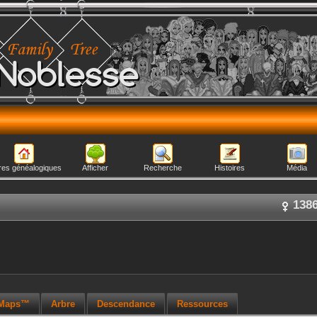
Noblesse
res généalogiques
Afficher
Recherche
Histoires
Média
138
 Maps™
Arbre
Descendance
Ressources