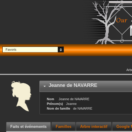
Favoris
Arb
Jeanne
de NAVARRE
Nom
Jeanne
de NAVARRE
Prénom(s)
Jeanne
Nom de famille
de NAVARRE
Faits et événements
Familles
Arbre interactif
Google