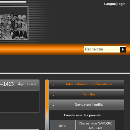
Langue
Login
6
–
1413
Informations supplémentaires
Âge :
27 ans
Familles
Navigateur familial
Famille avec les parents
Charles Iii
de NAVARRE
père
1361
–
1425