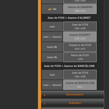
1382
–
1436
Jeanne
de NAVARRE
elle
1386
–
1413
Jean
de FOIX
+
Jeanne
d'ALBRET
Jean
de FOIX
mari
1382
–
1436
Jeanne
d'ALBRET
mari → épouse
1403
–
1433
Gaston Iv
de FOIX
beau-fils
1423
–
1472
Pierre
de FOIX
beau-fils
–
1454
Jean
de FOIX
+
Jeanne
de BARCELONE
Jean
de FOIX
mari
1382
–
1436
Jeanne
de BARCELONE
mari → épouse
1413
–
Descendance
Individus