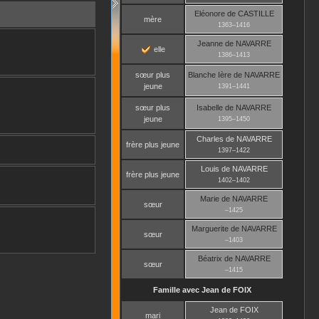
Eléonore
de CASTILLE
mère
1363
–
1416
Jeanne
de NAVARRE
elle
1386
–
1413
sœur plus
Blanche Ière
de NAVARRE
jeune
1391
–
1441
sœur plus
Isabelle
de NAVARRE
jeune
1395
–
1450
Charles
de NAVARRE
frère plus jeune
1397
–
1422
Louis
de NAVARRE
frère plus jeune
1402
–
1402
Marie
de NAVARRE
sœur
–
1425
Marguerite
de NAVARRE
sœur
–
1403
Béatrix
de NAVARRE
sœur
–
1415
Famille avec
Jean
de FOIX
Jean
de FOIX
mari