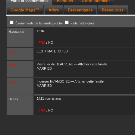
Faits et événements
Familles
Arbre interactif
Google Maps™
Arbre
Descendance
Ressources
Événements de la famille proche
Faits historiques
1376
Naissance
_FNA
:
NO
LEGITIMATE_CHILD
_FIL
Pierre Ier
de BEAUVEAU
—
Afficher cette famille
_UST
MARRIED
Ingerger Ii
d'AMBOISE
—
Afficher cette famille
_UST
MARRIED
1421
Décès
(Âge 45 ans)
_FNA
:
NO