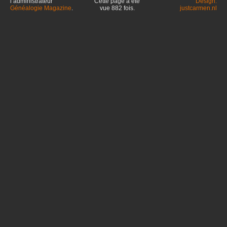
l’administrateur
Cette page a été
Design:
Généalogie Magazine
.
vue
882
fois.
justcarmen.nl