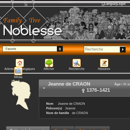
Langue
Login
Noblesse
Favoris
Arbres généalogiques
Afficher
Recherche
Histoires
Média
Jeanne
de CRAON
Âge :
45 a
1376
–
1421
Nom
Jeanne
de CRAON
Prénom(s)
Jeanne
Nom de famille
de CRAON