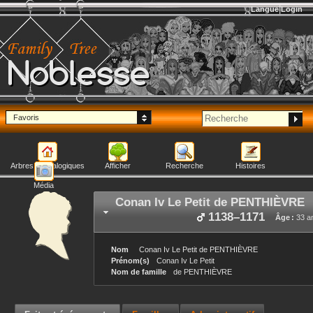
Langue
Login
Noblesse
Favoris
Arbres généalogiques
Afficher
Recherche
Histoires
Média
Conan Iv Le Petit
de PENTHIÈVRE
1138
–
1171
Âge :
33 a
Nom
Conan Iv Le Petit
de PENTHIÈVRE
Prénom(s)
Conan Iv Le Petit
Nom de famille
de PENTHIÈVRE