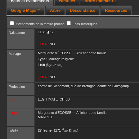
Faits et événements
Familles
Arbre interactif
Google Maps™
Arbre
Descendance
Ressources
Événements de la famille proche
Faits historiques
1138
Naissance
19
_FNA
:
NO
Marguerite
d'ÉCOSSE
—
Afficher cette famille
Mariage
Type :
Mariage religieux
1160
(Âge 22 ans)
_FNA
:
NO
comte de Richemont, duc de Bretagne, comte de Guimgamp
Profession
LEGITIMATE_CHILD
_FIL
Marguerite
d'ÉCOSSE
—
Afficher cette famille
_UST
MARRIED
27 février 1171
Décès
(Âge 33 ans)