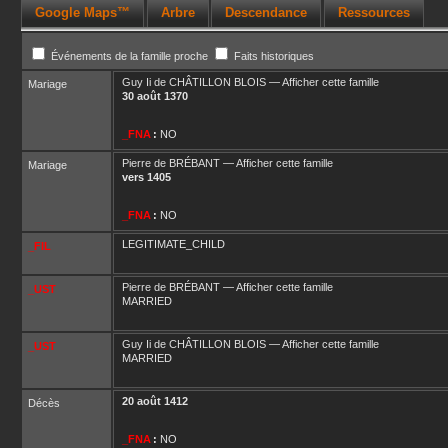
Google Maps™
Arbre
Descendance
Ressources
Événements de la famille proche
Faits historiques
Guy Ii
de CHÂTILLON BLOIS
—
Afficher cette famille
Mariage
30 août 1370
_FNA
:
NO
Pierre
de BRÉBANT
—
Afficher cette famille
Mariage
vers
1405
_FNA
:
NO
LEGITIMATE_CHILD
_FIL
Pierre
de BRÉBANT
—
Afficher cette famille
_UST
MARRIED
Guy Ii
de CHÂTILLON BLOIS
—
Afficher cette famille
_UST
MARRIED
20 août 1412
Décès
_FNA
:
NO