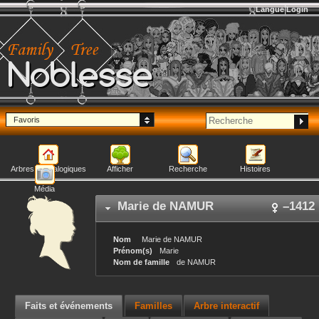
Langue
Login
Noblesse
Favoris
Arbres généalogiques
Afficher
Recherche
Histoires
Média
Marie
de NAMUR
–
1412
Nom
Marie
de NAMUR
Prénom(s)
Marie
Nom de famille
de NAMUR
Faits et événements
Familles
Arbre interactif