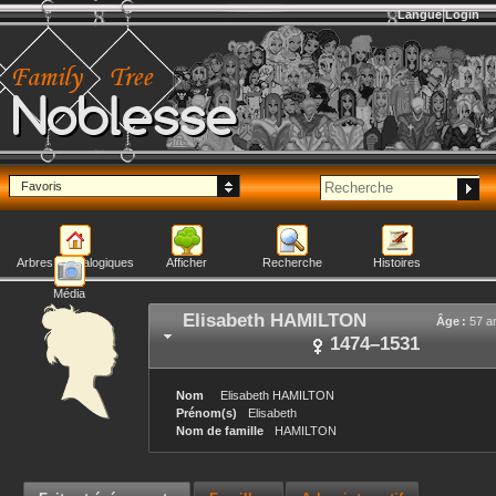
Langue
Login
Noblesse
Favoris
Arbres généalogiques
Afficher
Recherche
Histoires
Média
Elisabeth
HAMILTON
Âge :
57 a
1474
–
1531
Nom
Elisabeth
HAMILTON
Prénom(s)
Elisabeth
Nom de famille
HAMILTON