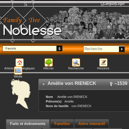
Langue
Login
Noblesse
Favoris
Arbres généalogiques
Afficher
Recherche
Histoires
Média
Amélie
von RIENECK
–
1539
Nom
Amélie
von RIENECK
Prénom(s)
Amélie
Nom de famille
von RIENECK
Faits et événements
Familles
Arbre interactif