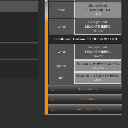
Marguerite
de
mère
SCHWARZBOURG
–
1515
Georges Iii
de
lui
LEUCHTENBERG
1502
–
1555
Famille avec
Barbara
de HOHENZOLLERN
Georges Iii
de
lui
LEUCHTENBERG
1502
–
1555
Barbara
de HOHENZOLLERN
épouse
1495
–
1552
Elisabeth
de LEUCHTENBERG
fille
–
1579
Descendance
Individus
Liens de recherche