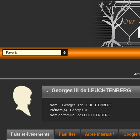
Favoris
Arb
Georges Iii
de LEUCHTENBERG
Nom
Georges Iii
de LEUCHTENBERG
Prénom(s)
Georges Iii
Nom de famille
de LEUCHTENBERG
Faits et événements
Familles
Arbre interactif
Google