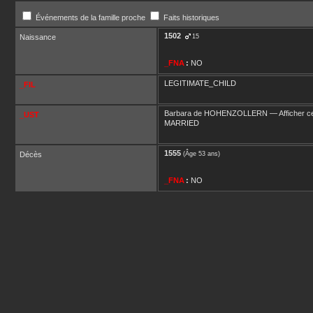
Événements de la famille proche
Faits historiques
1502
Naissance
15
_FNA
:
NO
LEGITIMATE_CHILD
_FIL
Barbara
de HOHENZOLLERN
—
Afficher ce
_UST
MARRIED
1555
Décès
(Âge 53 ans)
_FNA
:
NO