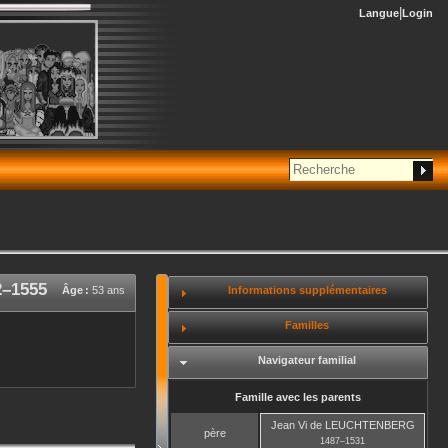
Langue
Login
2
–
1555
Informations supplémentaires
Âge :
53 ans
Familles
Navigateur familial
Famille avec les parents
Jean Vi
de LEUCHTENBERG
père
1487
–
1531