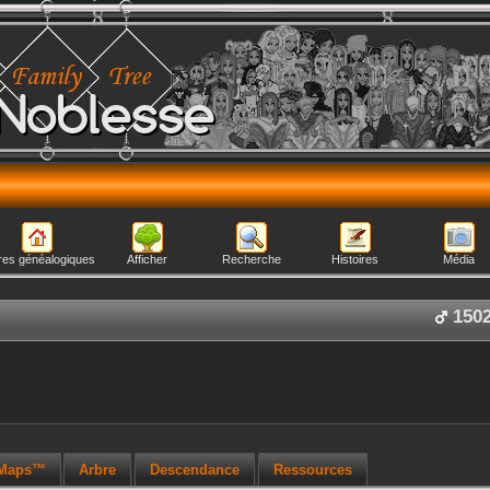
Noblesse
res généalogiques
Afficher
Recherche
Histoires
Média
150
 Maps™
Arbre
Descendance
Ressources