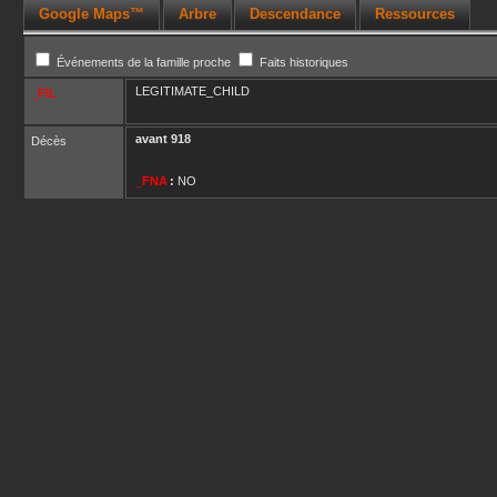
Google Maps™
Arbre
Descendance
Ressources
Événements de la famille proche
Faits historiques
LEGITIMATE_CHILD
_FIL
avant
918
Décès
_FNA
:
NO