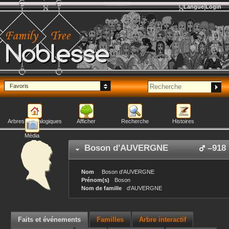
Langue
Login
Noblesse
Favoris
Arbres généalogiques
Afficher
Recherche
Histoires
Média
Boson
d'AUVERGNE
–
918
Nom
Boson
d'AUVERGNE
Prénom(s)
Boson
Nom de famille
d'AUVERGNE
Faits et événements
Familles
Arbre interactif