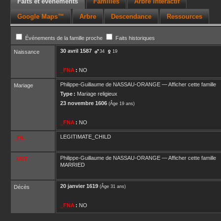
Faits et événements
Familles
Arbre interactif
Google Maps™
Arbre
Descendance
Ressources
Événements de la famille proche
Faits historiques
30 avril 1587
Naissance
34
19
_FNA
:
NO
Philippe-Guillaume
de NASSAU-ORANGE
—
Afficher cette famille
Mariage
Type :
Mariage religieux
23 novembre 1606
(Âge 19 ans)
_FNA
:
NO
LEGITIMATE_CHILD
_FIL
Philippe-Guillaume
de NASSAU-ORANGE
—
Afficher cette famille
_UST
MARRIED
20 janvier 1619
Décès
(Âge 31 ans)
_FNA
:
NO