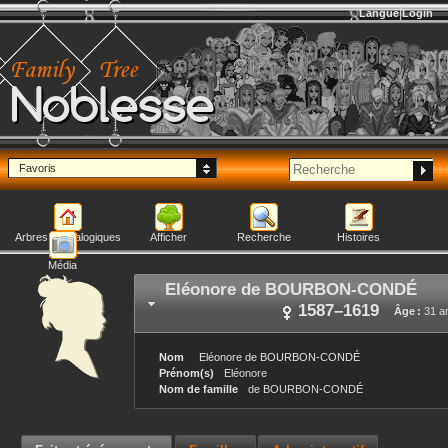
Langue
Login
Noblesse
Favoris
Arbres généalogiques
Afficher
Recherche
Histoires
Média
Eléonore
de BOURBON-CONDÉ
1587
–
1619
Âge :
31 a
Nom
Eléonore
de BOURBON-CONDÉ
Prénom(s)
Eléonore
Nom de famille
de BOURBON-CONDÉ