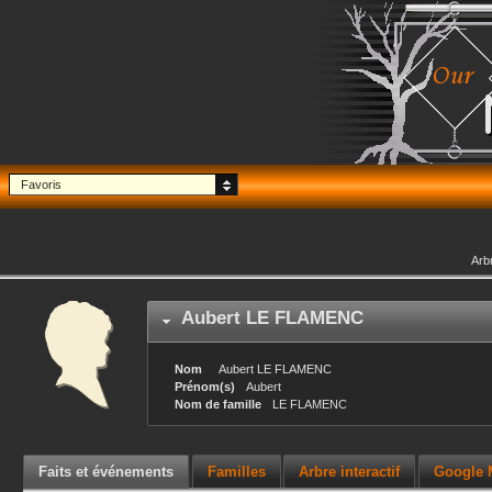
Favoris
Arb
Aubert
LE FLAMENC
Nom
Aubert
LE FLAMENC
Prénom(s)
Aubert
Nom de famille
LE FLAMENC
Faits et événements
Familles
Arbre interactif
Google