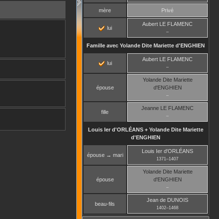
mère
Privé
Aubert
LE FLAMENC
lui
–
Famille avec
Yolande Dite Mariette
d'ENGHIEN
Aubert
LE FLAMENC
lui
–
Yolande Dite Mariette
épouse
d'ENGHIEN
–
Jeanne
LE FLAMENC
fille
–
Louis Ier
d'ORLÉANS
+
Yolande Dite Mariette
d'ENGHIEN
Louis Ier
d'ORLÉANS
épouse → mari
1371
–
1407
Yolande Dite Mariette
épouse
d'ENGHIEN
–
Jean
de DUNOIS
beau-fils
1402
–
1468