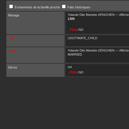
Événements de la famille proche
Faits historiques
Yolande Dite Mariette
d'ENGHIEN
—
Affiche
Mariage
1389
_FNA
:
NO
LEGITIMATE_CHILD
_FIL
Yolande Dite Mariette
d'ENGHIEN
—
Affiche
_UST
MARRIED
oui
Décès
_FNA
:
NO