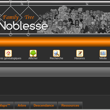
Noblesse
res généalogiques
Afficher
Recherche
Histoires
Média
 Maps™
Arbre
Descendance
Ressources