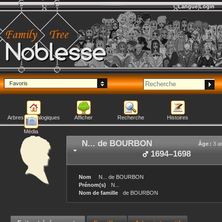
Langue
Login
Noblesse
Favoris
Arbres généalogiques
Afficher
Recherche
Histoires
Média
N...
de BOURBON
Âge :
3 a
1694
–
1698
Nom
N...
de BOURBON
Prénom(s)
N...
Nom de famille
de BOURBON