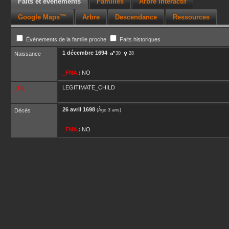
Faits et événements
Familles
Arbre interactif
Google Maps™
Arbre
Descendance
Ressources
Événements de la famille proche
Faits historiques
1 décembre 1694
Naissance
30
28
_FNA
:
NO
LEGITIMATE_CHILD
_FIL
26 avril 1698
Décès
(Âge 3 ans)
_FNA
:
NO