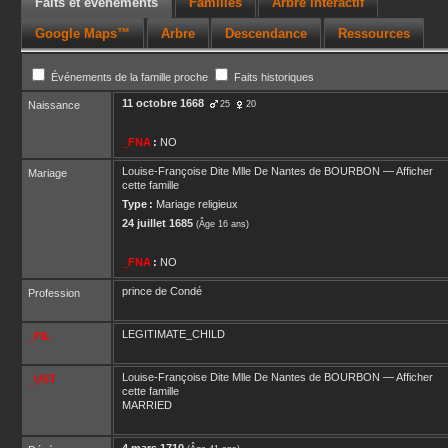
Faits et événements
Familles
Arbre interactif
Google Maps™
Arbre
Descendance
Ressources
Événements de la famille proche
Faits historiques
11 octobre 1668
Naissance
25
20
_FNA
:
NO
Louise-Françoise Dite Mlle De Nantes
de BOURBON
—
Afficher
Mariage
cette famille
Type :
Mariage religieux
24 juillet 1685
(Âge 16 ans)
_FNA
:
NO
prince de Condé
Profession
LEGITIMATE_CHILD
_FIL
Louise-Françoise Dite Mlle De Nantes
de BOURBON
—
Afficher
_UST
cette famille
MARRIED