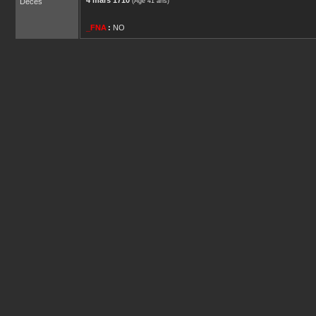
4 mars 1710
Décès
(Âge 41 ans)
_FNA
:
NO