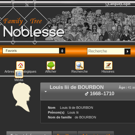
Langue
Login
Noblesse
Favoris
Arbres généalogiques
Afficher
Recherche
Histoires
Média
Louis Iii
de BOURBON
Âge :
41 a
1668
–
1710
Nom
Louis Iii
de BOURBON
Prénom(s)
Louis Iii
Nom de famille
de BOURBON