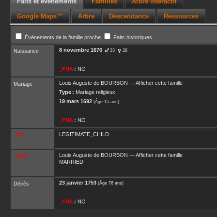
Faits et événements
Familles
Arbre interactif
Google Maps™
Arbre
Descendance
Ressources
Événements de la famille proche
Faits historiques
8 novembre 1676
Naissance
33
28
_FNA
:
NO
Louis Auguste
de BOURBON
—
Afficher cette famille
Mariage
Type :
Mariage religieux
19 mars 1692
(Âge 15 ans)
_FNA
:
NO
LEGITIMATE_CHILD
_FIL
Louis Auguste
de BOURBON
—
Afficher cette famille
_UST
MARRIED
23 janvier 1753
Décès
(Âge 76 ans)
_FNA
:
NO