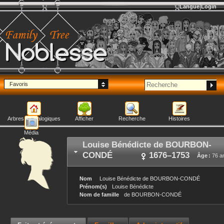
Langue
Login
Noblesse
Favoris
Arbres généalogiques
Afficher
Recherche
Histoires
Média
Louise Bénédicte
de BOURBON-
CONDÉ
1676
–
1753
Âge :
76 a
Nom
Louise Bénédicte
de BOURBON-CONDÉ
Prénom(s)
Louise Bénédicte
Nom de famille
de BOURBON-CONDÉ