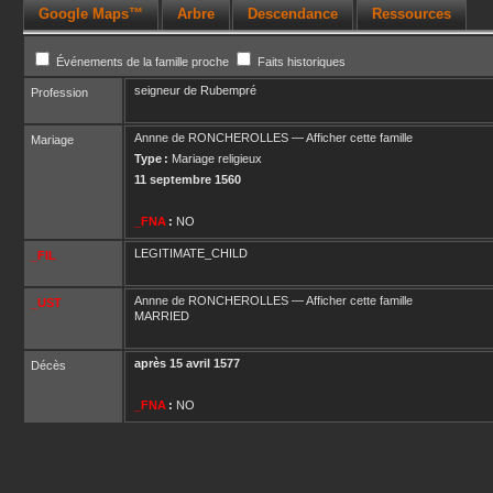
Google Maps™
Arbre
Descendance
Ressources
Événements de la famille proche
Faits historiques
seigneur de Rubempré
Profession
Annne
de RONCHEROLLES
—
Afficher cette famille
Mariage
Type :
Mariage religieux
11 septembre 1560
_FNA
:
NO
LEGITIMATE_CHILD
_FIL
Annne
de RONCHEROLLES
—
Afficher cette famille
_UST
MARRIED
après
15 avril 1577
Décès
_FNA
:
NO