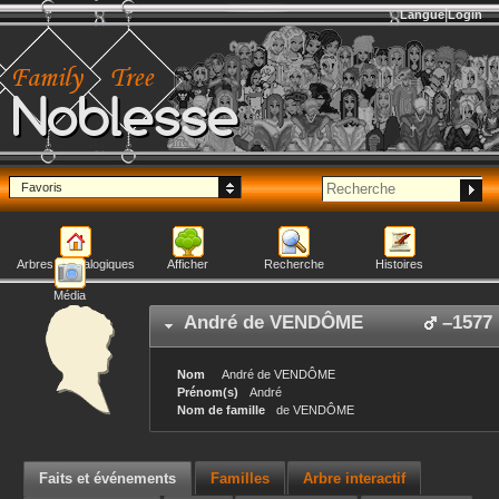
Langue
Login
Noblesse
Favoris
Arbres généalogiques
Afficher
Recherche
Histoires
Média
André
de VENDÔME
–
1577
Nom
André
de VENDÔME
Prénom(s)
André
Nom de famille
de VENDÔME
Faits et événements
Familles
Arbre interactif