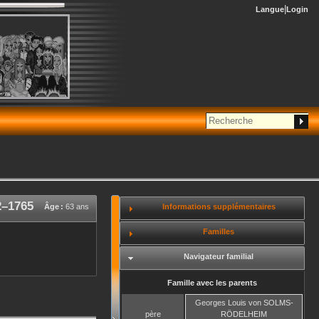
Langue
Login
2
–
1765
Informations supplémentaires
Âge :
63 ans
Familles
Navigateur familial
Famille avec les parents
Georges Louis
von SOLMS-
père
RÖDELHEIM