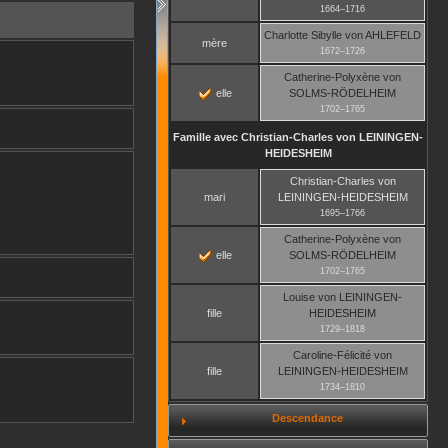
1664
–
1716
Charlotte Sibylle
von AHLEFELD
mère
1672
–
1726
Catherine-Polyxène
von
elle
SOLMS-RÖDELHEIM
1702
–
1765
Famille avec
Christian-Charles
von LEININGEN-
HEIDESHEIM
Christian-Charles
von
mari
LEININGEN-HEIDESHEIM
1695
–
1766
Catherine-Polyxène
von
elle
SOLMS-RÖDELHEIM
1702
–
1765
Louise
von LEININGEN-
fille
HEIDESHEIM
1729
–
1818
Caroline-Félicité
von
fille
LEININGEN-HEIDESHEIM
1734
–
1810
Descendance