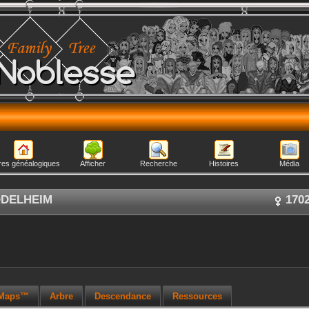
Noblesse
res généalogiques
Afficher
Recherche
Histoires
Média
ÖDELHEIM
170
 Maps™
Arbre
Descendance
Ressources