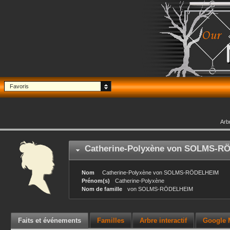
Favoris
Arb
Catherine-Polyxène
von SOLMS-R
Nom
Catherine-Polyxène
von SOLMS-RÖDELHEIM
Prénom(s)
Catherine-Polyxène
Nom de famille
von SOLMS-RÖDELHEIM
Faits et événements
Familles
Arbre interactif
Google