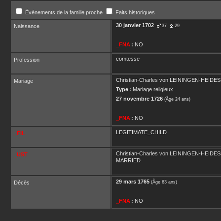
Événements de la famille proche
Faits historiques
30 janvier 1702
Naissance
37
29
_FNA
:
NO
comtesse
Profession
Christian-Charles
von LEININGEN-HEIDE
Mariage
Type :
Mariage religieux
27 novembre 1726
(Âge 24 ans)
_FNA
:
NO
LEGITIMATE_CHILD
_FIL
Christian-Charles
von LEININGEN-HEIDE
_UST
MARRIED
29 mars 1765
Décès
(Âge 63 ans)
_FNA
:
NO