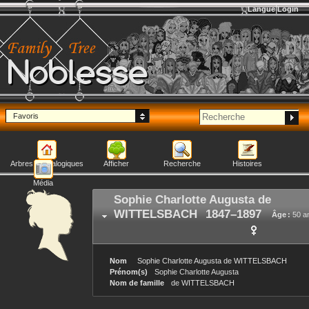
Langue
Login
Noblesse
Favoris
Arbres généalogiques
Afficher
Recherche
Histoires
Média
Sophie Charlotte Augusta
de
WITTELSBACH
1847
–
1897
Âge :
50 a
Nom
Sophie Charlotte Augusta
de WITTELSBACH
Prénom(s)
Sophie Charlotte Augusta
Nom de famille
de WITTELSBACH