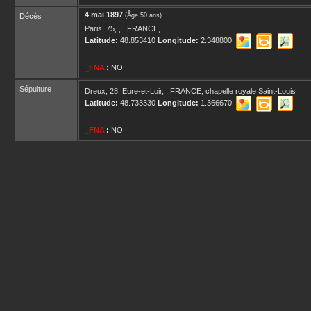
4 mai 1897
Décès
(Âge 50 ans)
Paris, 75, , , FRANCE,
Latitude:
48.853410
Longitude:
2.348800
_FNA
:
NO
Sépulture
Dreux, 28, Eure-et-Loir, , FRANCE, chapelle royale Saint-Louis
Latitude:
48.733330
Longitude:
1.366670
_FNA
:
NO