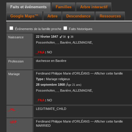
Faits et événements
Familles
Arbre interactif
Google Maps™
Arbre
Descendance
Ressources
Événements de la famille proche
Faits historiques
22 février 1847
Naissance
38
38
Possenhofen, , , Bavière, ALLEMAGNE,
_FNA
:
NO
duchesse en Bavière
Profession
Ferdinand Philippe Marie
d'ORLÉANS
—
Afficher cette famille
Mariage
Type :
Mariage religieux
28 septembre 1868
(Âge 21 ans)
Possenhofen, , , Bavière, ALLEMAGNE,
_FNA
:
NO
LEGITIMATE_CHILD
_FIL
Ferdinand Philippe Marie
d'ORLÉANS
—
Afficher cette famille
_UST
MARRIED