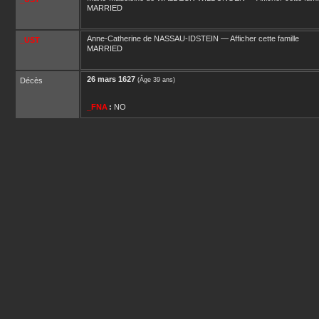
MARRIED
Anne-Catherine
de NASSAU-IDSTEIN
—
Afficher cette famille
_UST
MARRIED
26 mars 1627
Décès
(Âge 39 ans)
_FNA
:
NO