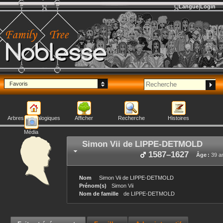
Langue
Login
Noblesse
Favoris
Arbres généalogiques
Afficher
Recherche
Histoires
Média
Simon Vii
de LIPPE-DETMOLD
1587
–
1627
Âge :
39 a
Nom
Simon Vii
de LIPPE-DETMOLD
Prénom(s)
Simon Vii
Nom de famille
de LIPPE-DETMOLD