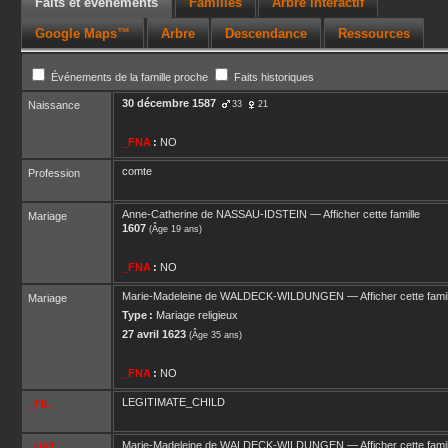
Faits et événements
Familles
Arbre interactif
Google Maps™
Arbre
Descendance
Ressources
Événements de la famille proche
Faits historiques
30 décembre 1587
Naissance
33
21
_FNA
:
NO
comte
Profession
Anne-Catherine
de NASSAU-IDSTEIN
—
Afficher cette famille
Mariage
1607
(Âge 19 ans)
_FNA
:
NO
Marie-Madeleine
de WALDECK-WILDUNGEN
—
Afficher cette fami
Mariage
Type :
Mariage religieux
27 avril 1623
(Âge 35 ans)
_FNA
:
NO
LEGITIMATE_CHILD
_FIL
Marie-Madeleine
de WALDECK-WILDUNGEN
—
Afficher cette fami
_UST