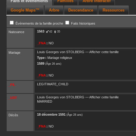
Faits et événements
Familles
Arbre interactif
Google Maps™
Arbre
Descendance
Ressources
Événements de la famille proche
Faits historiques
1563
Naissance
42
35
_FNA
:
NO
Louis Georges
von STOLBERG
—
Afficher cette famille
Mariage
Type :
Mariage religieux
1589
(Âge 26 ans)
_FNA
:
NO
LEGITIMATE_CHILD
_FIL
Louis Georges
von STOLBERG
—
Afficher cette famille
_UST
MARRIED
18 décembre 1591
Décès
(Âge 28 ans)
_FNA
:
NO