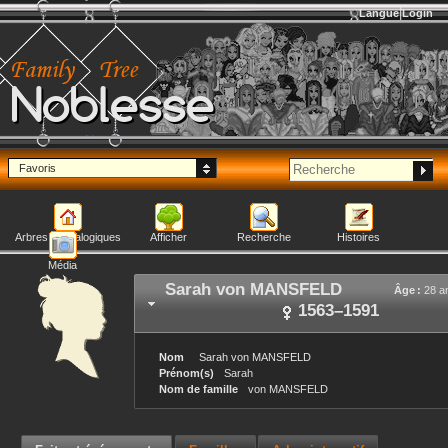
Langue
Login
Noblesse
Favoris
Arbres généalogiques
Afficher
Recherche
Histoires
Média
Sarah
von MANSFELD
Âge :
28 a
1563
–
1591
Nom
Sarah
von MANSFELD
Prénom(s)
Sarah
Nom de famille
von MANSFELD