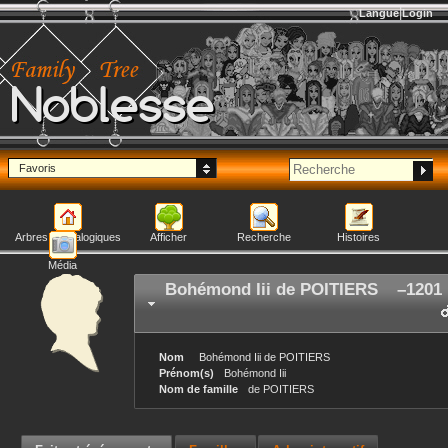
Langue
Login
Noblesse
Favoris
Arbres généalogiques
Afficher
Recherche
Histoires
Média
Bohémond Iii
de POITIERS
–
1201
Nom
Bohémond Iii
de POITIERS
Prénom(s)
Bohémond Iii
Nom de famille
de POITIERS