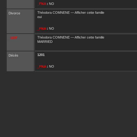
_FNA
:
NO
Théodora
COMNENE
—
Afficher cette famille
Divorce
oui
_FNA
:
NO
Théodora
COMNENE
—
Afficher cette famille
_UST
MARRIED
1201
Décès
_FNA
:
NO