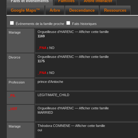
Faits et événements
Familles
Arbre interactif
Google Maps™
Arbre
Descendance
Ressources
Événements de la famille proche
Faits historiques
Orgueilleuse
d'HARENC
—
Afficher cette famille
Mariage
1169
_FNA
:
NO
Orgueilleuse
d'HARENC
—
Afficher cette famille
Divorce
1175
_FNA
:
NO
prince d'Antioche
Profession
LEGITIMATE_CHILD
_FIL
Orgueilleuse
d'HARENC
—
Afficher cette famille
_UST
MARRIED
Théodora
COMNENE
—
Afficher cette famille
Mariage
oui