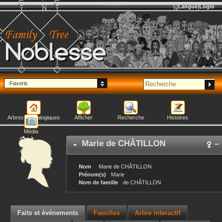
Langue
Login
Noblesse
Favoris
Arbres généalogiques
Afficher
Recherche
Histoires
Média
Marie
de CHÂTILLON
–
Nom
Marie
de CHÂTILLON
Prénom(s)
Marie
Nom de famille
de CHÂTILLON
Faits et événements
Familles
Arbre interactif