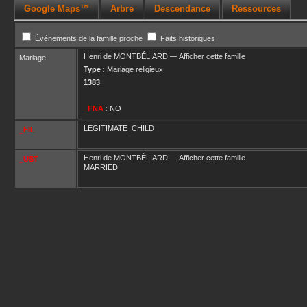
Google Maps™
Arbre
Descendance
Ressources
Événements de la famille proche
Faits historiques
Henri
de MONTBÉLIARD
—
Afficher cette famille
Mariage
Type :
Mariage religieux
1383
_FNA
:
NO
LEGITIMATE_CHILD
_FIL
Henri
de MONTBÉLIARD
—
Afficher cette famille
_UST
MARRIED