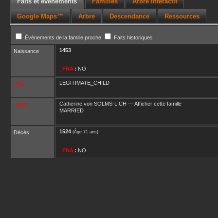
Faits et événements
Familles
Arbre interactif
Google Maps™
Arbre
Descendance
Ressources
Événements de la famille proche
Faits historiques
1453
Naissance
_FNA
:
NO
LEGITIMATE_CHILD
_FIL
Catherine
von SOLMS-LICH
—
Afficher cette famille
_UST
MARRIED
1524
Décès
(Âge 71 ans)
_FNA
:
NO