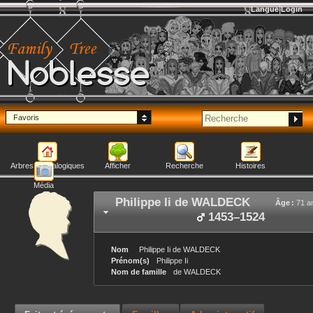
Langue
Login
Noblesse
Favoris
Arbres généalogiques
Afficher
Recherche
Histoires
Média
Philippe Ii
de WALDECK
Âge :
71 a
1453
–
1524
Nom
Philippe Ii
de WALDECK
Prénom(s)
Philippe Ii
Nom de famille
de WALDECK