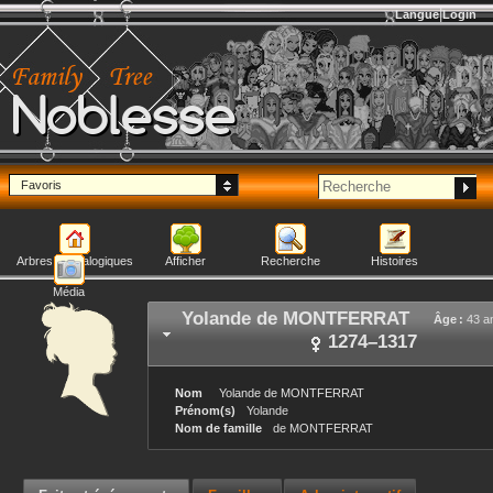
Langue
Login
Noblesse
Favoris
Arbres généalogiques
Afficher
Recherche
Histoires
Média
Yolande
de MONTFERRAT
Âge :
43 a
1274
–
1317
Nom
Yolande
de MONTFERRAT
Prénom(s)
Yolande
Nom de famille
de MONTFERRAT