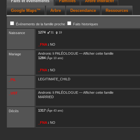
Faits et événements
Familles
Arbre interactif
Google Maps™
Arbre
Descendance
Ressources
Événements de la famille proche
Faits historiques
1274
Naissance
31
19
_FNA
:
NO
Andronic Ii
PALÉOLOGUE
—
Afficher cette famille
Mariage
1284
(Âge 10 ans)
_FNA
:
NO
LEGITIMATE_CHILD
_FIL
Andronic Ii
PALÉOLOGUE
—
Afficher cette famille
_UST
MARRIED
1317
Décès
(Âge 43 ans)
_FNA
:
NO