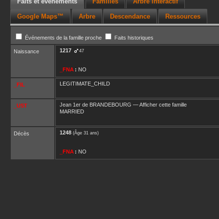
Faits et événements
Familles
Arbre interactif
Google Maps™
Arbre
Descendance
Ressources
Événements de la famille proche
Faits historiques
1217
Naissance
47
_FNA
:
NO
LEGITIMATE_CHILD
_FIL
Jean 1er
de BRANDEBOURG
—
Afficher cette famille
_UST
MARRIED
1248
Décès
(Âge 31 ans)
_FNA
:
NO