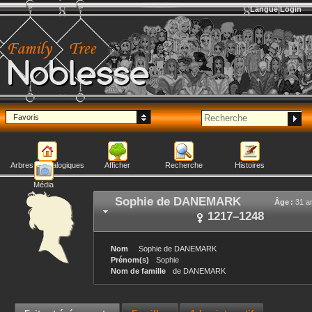
Langue
Login
Noblesse
Favoris
Arbres généalogiques
Afficher
Recherche
Histoires
Média
Sophie
de DANEMARK
Âge :
31 a
1217
–
1248
Nom
Sophie
de DANEMARK
Prénom(s)
Sophie
Nom de famille
de DANEMARK