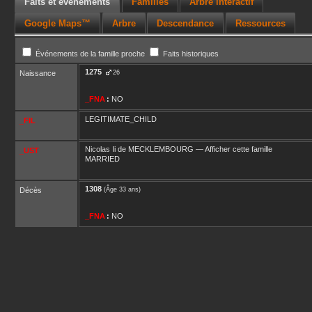
Faits et événements
Familles
Arbre interactif
Google Maps™
Arbre
Descendance
Ressources
Événements de la famille proche
Faits historiques
1275
Naissance
26
_FNA
:
NO
LEGITIMATE_CHILD
_FIL
Nicolas Ii
de MECKLEMBOURG
—
Afficher cette famille
_UST
MARRIED
1308
Décès
(Âge 33 ans)
_FNA
:
NO