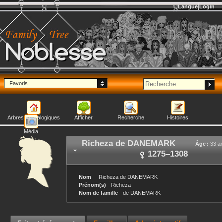
Langue
Login
Noblesse
Favoris
Arbres généalogiques
Afficher
Recherche
Histoires
Média
Richeza
de DANEMARK
Âge :
33 a
1275
–
1308
Nom
Richeza
de DANEMARK
Prénom(s)
Richeza
Nom de famille
de DANEMARK