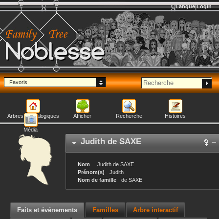
Langue
Login
Noblesse
Favoris
Arbres généalogiques
Afficher
Recherche
Histoires
Média
Judith
de SAXE
–
Nom
Judith
de SAXE
Prénom(s)
Judith
Nom de famille
de SAXE
Faits et événements
Familles
Arbre interactif