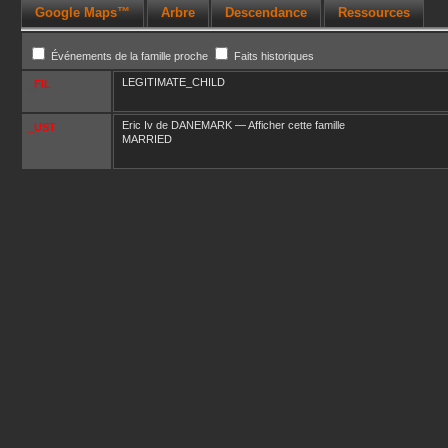
Google Maps™
Arbre
Descendance
Ressources
Événements de la famille proche
Faits historiques
LEGITIMATE_CHILD
_FIL
Eric Iv
de DANEMARK
—
Afficher cette famille
_UST
MARRIED