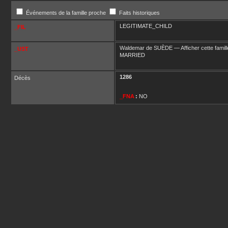
Événements de la famille proche
Faits historiques
LEGITIMATE_CHILD
_FIL
Waldemar
de SUÈDE
—
Afficher cette famill
_UST
MARRIED
1286
Décès
_FNA
:
NO