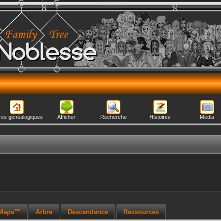
Noblesse
res généalogiques
Afficher
Recherche
Histoires
Média
 Maps™
Arbre
Descendance
Ressources