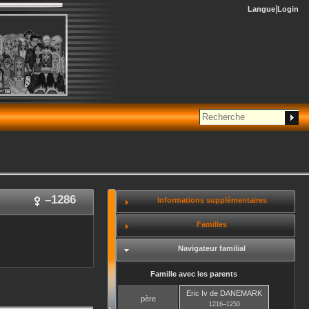
Langue
Login
–
1286
Informations supplémentaires
Familles
Navigateur familial
Famille avec les parents
Eric Iv
de DANEMARK
père
1216
–
1250