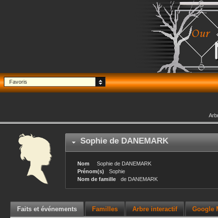
Favoris
Arb
Sophie
de DANEMARK
Nom
Sophie
de DANEMARK
Prénom(s)
Sophie
Nom de famille
de DANEMARK
Faits et événements
Familles
Arbre interactif
Google