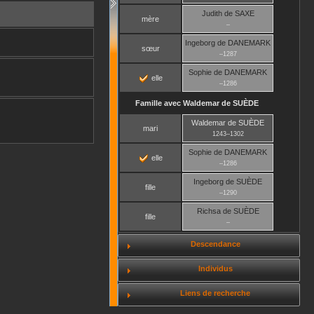
Judith
de SAXE
mère
–
Ingeborg
de DANEMARK
sœur
–
1287
Sophie
de DANEMARK
elle
–
1286
Famille avec
Waldemar
de SUÈDE
Waldemar
de SUÈDE
mari
1243
–
1302
Sophie
de DANEMARK
elle
–
1286
Ingeborg
de SUÈDE
fille
–
1290
Richsa
de SUÈDE
fille
–
Descendance
Individus
Liens de recherche