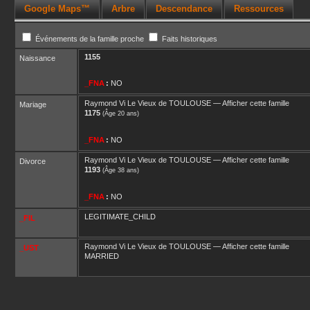
Google Maps™
Arbre
Descendance
Ressources
Événements de la famille proche
Faits historiques
1155
Naissance
_FNA
:
NO
Raymond Vi Le Vieux
de TOULOUSE
—
Afficher cette famille
Mariage
1175
(Âge 20 ans)
_FNA
:
NO
Raymond Vi Le Vieux
de TOULOUSE
—
Afficher cette famille
Divorce
1193
(Âge 38 ans)
_FNA
:
NO
LEGITIMATE_CHILD
_FIL
Raymond Vi Le Vieux
de TOULOUSE
—
Afficher cette famille
_UST
MARRIED