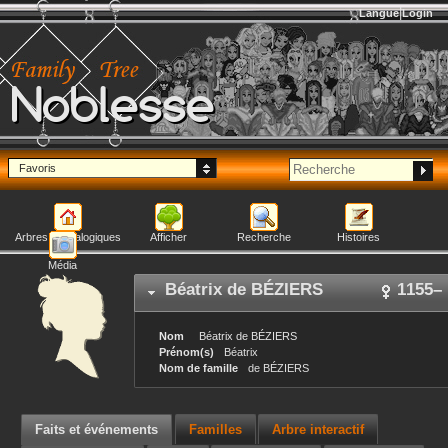
Langue
Login
Noblesse
Favoris
Arbres généalogiques
Afficher
Recherche
Histoires
Média
Béatrix
de BÉZIERS
1155
–
Nom
Béatrix
de BÉZIERS
Prénom(s)
Béatrix
Nom de famille
de BÉZIERS
Faits et événements
Familles
Arbre interactif