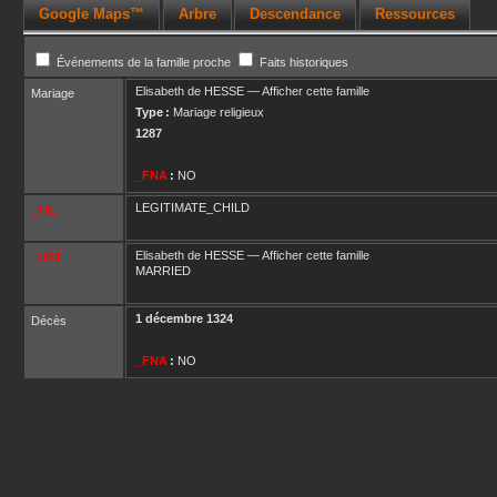
Google Maps™
Arbre
Descendance
Ressources
Événements de la famille proche
Faits historiques
Elisabeth
de HESSE
—
Afficher cette famille
Mariage
Type :
Mariage religieux
1287
_FNA
:
NO
LEGITIMATE_CHILD
_FIL
Elisabeth
de HESSE
—
Afficher cette famille
_UST
MARRIED
1 décembre 1324
Décès
_FNA
:
NO