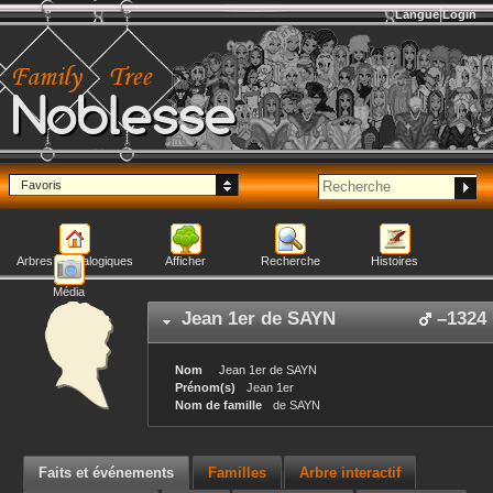
Langue
Login
Noblesse
Favoris
Arbres généalogiques
Afficher
Recherche
Histoires
Média
Jean 1er
de SAYN
–
1324
Nom
Jean 1er
de SAYN
Prénom(s)
Jean 1er
Nom de famille
de SAYN
Faits et événements
Familles
Arbre interactif