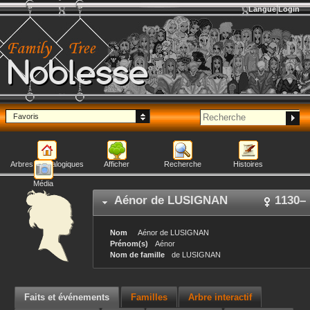
Langue
Login
Noblesse
Favoris
Arbres généalogiques
Afficher
Recherche
Histoires
Média
Aénor
de LUSIGNAN
1130
–
Nom
Aénor
de LUSIGNAN
Prénom(s)
Aénor
Nom de famille
de LUSIGNAN
Faits et événements
Familles
Arbre interactif