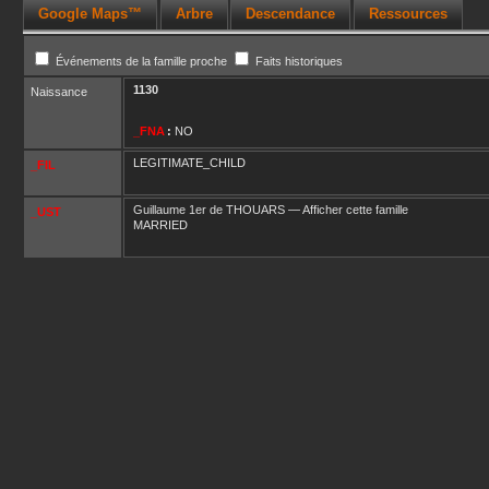
Google Maps™
Arbre
Descendance
Ressources
Événements de la famille proche
Faits historiques
1130
Naissance
_FNA
:
NO
LEGITIMATE_CHILD
_FIL
Guillaume 1er
de THOUARS
—
Afficher cette famille
_UST
MARRIED