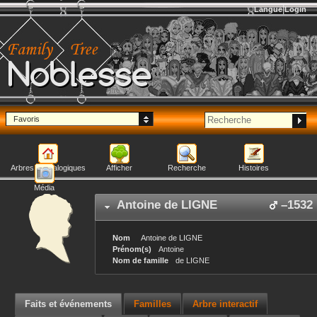
Langue
Login
Noblesse
Favoris
Arbres généalogiques
Afficher
Recherche
Histoires
Média
Antoine
de LIGNE
–
1532
Nom
Antoine
de LIGNE
Prénom(s)
Antoine
Nom de famille
de LIGNE
Faits et événements
Familles
Arbre interactif