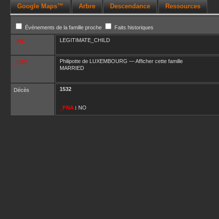
Google Maps™
Arbre
Descendance
Ressources
Événements de la famille proche
Faits historiques
LEGITIMATE_CHILD
_FIL
Philipotte
de LUXEMBOURG
—
Afficher cette famille
_UST
MARRIED
1532
Décès
_FNA
:
NO