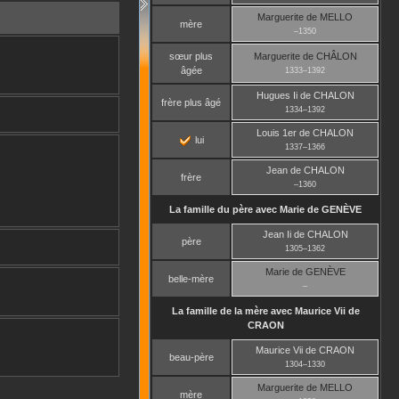
Marguerite
de MELLO
mère
–
1350
sœur plus
Marguerite
de CHÂLON
âgée
1333
–
1392
Hugues Ii
de CHALON
frère plus âgé
1334
–
1392
Louis 1er
de CHALON
lui
1337
–
1366
Jean
de CHALON
frère
–
1360
La famille du père avec
Marie
de GENÈVE
Jean Ii
de CHALON
père
1305
–
1362
Marie
de GENÈVE
belle-mère
–
La famille de la mère avec
Maurice Vii
de
CRAON
Maurice Vii
de CRAON
beau-père
1304
–
1330
Marguerite
de MELLO
mère