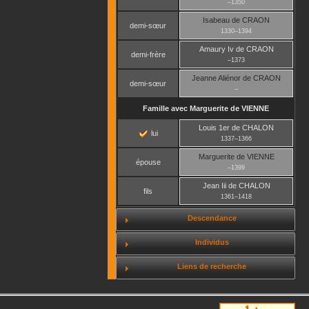
–
1350
Isabeau
de CRAON
demi-sœur
1330
–
1394
Amaury Iv
de CRAON
demi-frère
–
1373
Jeanne Aliénor
de CRAON
demi-sœur
–
Famille avec
Marguerite
de VIENNE
Louis 1er
de CHALON
lui
1337
–
1366
Marguerite
de VIENNE
épouse
–
1399
Jean Iii
de CHALON
fils
1361
–
1418
Descendance
Individus
Liens de recherche