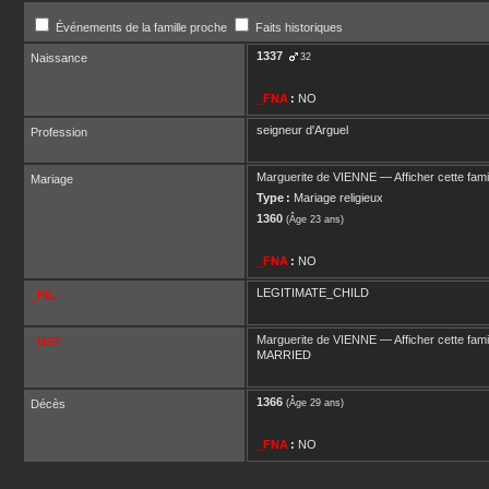
Événements de la famille proche
Faits historiques
1337
Naissance
32
_FNA
:
NO
seigneur d'Arguel
Profession
Marguerite
de VIENNE
—
Afficher cette fami
Mariage
Type :
Mariage religieux
1360
(Âge 23 ans)
_FNA
:
NO
LEGITIMATE_CHILD
_FIL
Marguerite
de VIENNE
—
Afficher cette fami
_UST
MARRIED
1366
Décès
(Âge 29 ans)
_FNA
:
NO