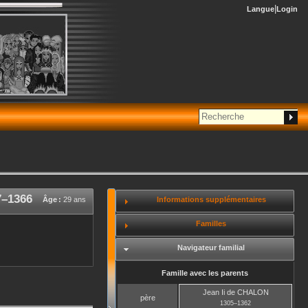
Langue
Login
7
–
1366
Informations supplémentaires
Âge :
29 ans
Familles
Navigateur familial
Famille avec les parents
Jean Ii
de CHALON
père
1305
–
1362