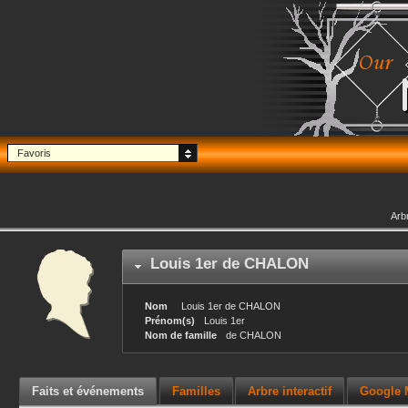
Favoris
Arb
Louis 1er
de CHALON
Nom
Louis 1er
de CHALON
Prénom(s)
Louis 1er
Nom de famille
de CHALON
Faits et événements
Familles
Arbre interactif
Google