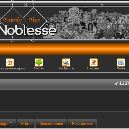
Noblesse
res généalogiques
Afficher
Recherche
Histoires
Média
133
 Maps™
Arbre
Descendance
Ressources