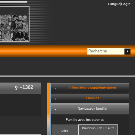
Langue
Login
–
1362
Informations supplémentaires
Familles
Navigateur familial
Famille avec les parents
Baudouin Ii
de CLACY
père
–