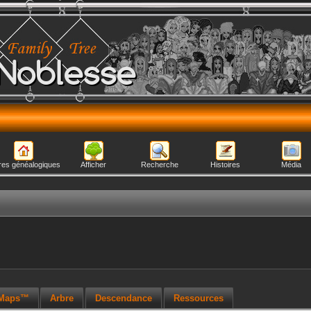
Noblesse
res généalogiques
Afficher
Recherche
Histoires
Média
 Maps™
Arbre
Descendance
Ressources