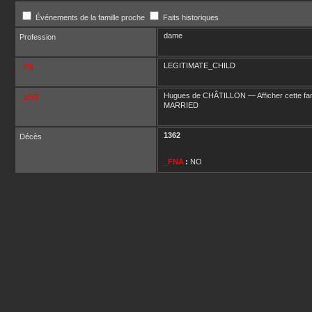
Événements de la famille proche
Faits historiques
dame
Profession
LEGITIMATE_CHILD
_FIL
Hugues
de CHÂTILLON
—
Afficher cette fa
_UST
MARRIED
1362
Décès
_FNA
:
NO