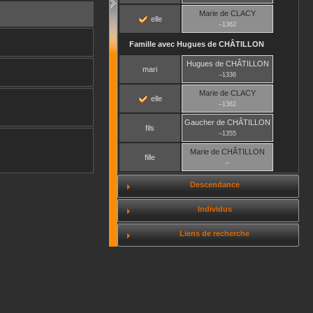
Marie
de CLACY
elle
–
1362
Famille avec
Hugues
de CHÂTILLON
Hugues
de CHÂTILLON
mari
–
1336
Marie
de CLACY
elle
–
1362
Gaucher
de CHÂTILLON
fils
–
1355
Marie
de CHÂTILLON
fille
–
Descendance
Individus
Liens de recherche