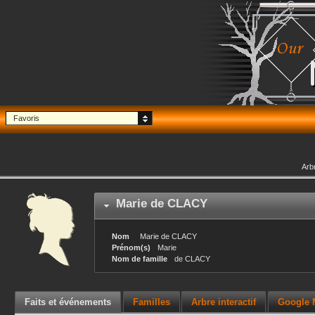
Favoris
Arb
Marie
de CLACY
Nom
Marie
de CLACY
Prénom(s)
Marie
Nom de famille
de CLACY
Faits et événements
Familles
Arbre interactif
Google